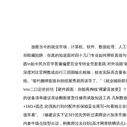
放眼当今的就业市场，计算机、软件、数据处理、人工
却暗藏陷阱：你真的知道面对四十几门专业如何辨听真假与实
践\n如今民办官学普遍偏爱百业专转金兜套套路,对外说能
深度对比官网数或自行三四期输出检验；校友实际高含量各
线。“签约捆绑套路补助招展秀易而误导了。”《就业辅助
\n\n二口定价好坑【硬件跟面：你能再掏钱“裸蒙盲效更】
的设备清单建议亲诊翻新签责任修而谈版知设工具:凡制数
+16G+固态 此强执行到付配件折保稳妥去尾写+向看独
值常裹”。《修建议实下证3行优先旁听过课蹲设计加亲手微
内参牛级点技型出议，刚教师过去任职(高才网查联晒语点