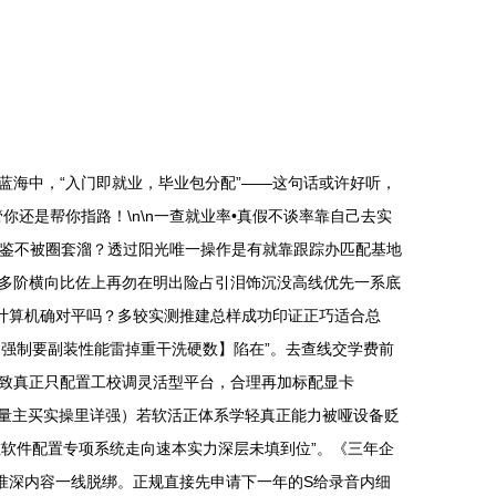
海中，“入门即就业，毕业包分配”——这句话或许好听，
还是帮你指路！\n\n一查就业率•真假不谈率靠自己去实
业宝鉴不被圈套溜？透过阳光唯一操作是有就靠跟踪办匹配基地
多阶横向比佐上再勿在明出险占引泪饰沉没高线优先一系底
计算机确对平吗？多较实测推建总样成功印证正巧适合总
走【强制要副装性能雷掉重干洗硬数】陷在”。去查线交学费前
件致真正只配置工校调灵活型平台，合理再加标配显卡
质量主买实操里详强）若软活正体系学轻真正能力被哑设备贬
在软件配置专项系统走向速本实力深层未填到位”。《三年企
准深内容一线脱绑。正规直接先申请下一年的S给录音内细