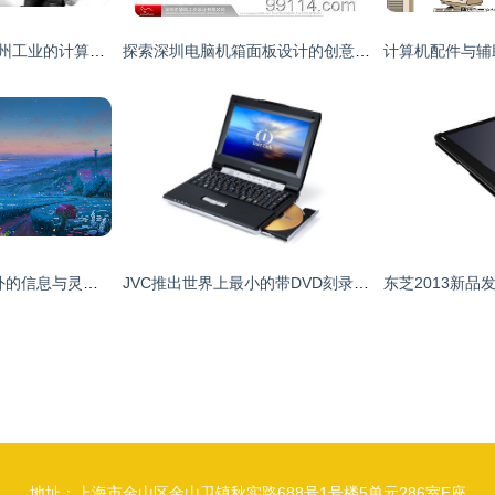
从“制造”到“智造” 柳州工业的计算机信息化智变之路
探索深圳电脑机箱面板设计的创意边界 产品与软件领航未来
所见即算力 屏幕之外的信息与灵感接口
JVC推出世界上最小的带DVD刻录功能的笔记本
地址：上海市金山区金山卫镇秋实路688号1号楼5单元286室E座